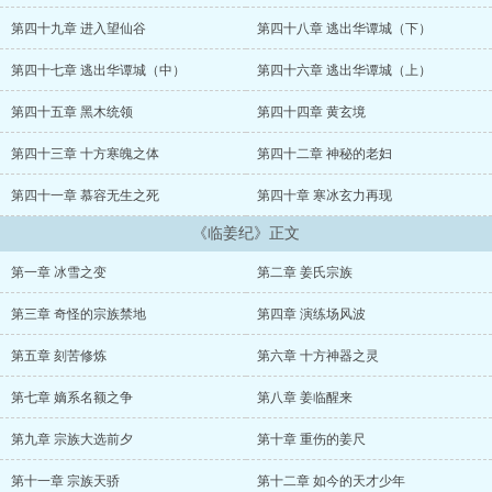
北方大陆群龙无首,动荡四起安稳千年的十方大陆,即将引来新的风
暴!...
第四十九章 进入望仙谷
第四十八章 逃出华谭城（下）
第四十七章 逃出华谭城（中）
第四十六章 逃出华谭城（上）
第四十五章 黑木统领
第四十四章 黄玄境
第四十三章 十方寒魄之体
第四十二章 神秘的老妇
第四十一章 慕容无生之死
第四十章 寒冰玄力再现
《临姜纪》正文
第一章 冰雪之变
第二章 姜氏宗族
第三章 奇怪的宗族禁地
第四章 演练场风波
第五章 刻苦修炼
第六章 十方神器之灵
第七章 嫡系名额之争
第八章 姜临醒来
第九章 宗族大选前夕
第十章 重伤的姜尺
第十一章 宗族天骄
第十二章 如今的天才少年