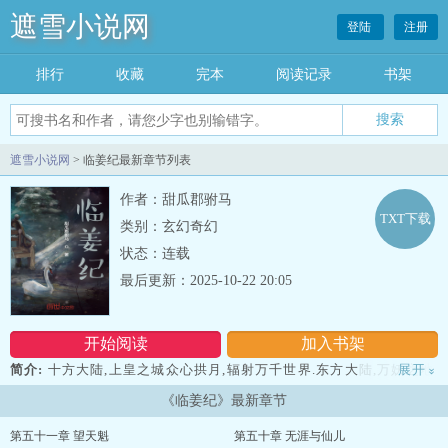
遮雪小说网
登陆
注册
排行
收藏
完本
阅读记录
书架
遮雪小说网
> 临姜纪最新章节列表
作者：甜瓜郡驸马
TXT下载
类别：玄幻奇幻
状态：连载
最后更新：2025-10-22 20:05
开始阅读
加入书架
简介:
十方大陆,上皇之城众心拱月,辐射万千世界.东方大陆,万妖之地,
展开
»
龙族之王威震四海! 西方大陆,奇门遁甲,奇灵神阵,锁尽天下亡灵!南
《临姜纪》最新章节
方大陆,武道宗师,抬手可变山川日月,武道传承不朽! 北方大陆,极北
之地,万物沉寂,冰封战神,横跨天下!然而,冰封战神一夜之间突然暴毙,
第五十一章 望天魁
第五十章 无涯与仙儿